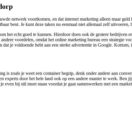
dorp
uwde netwerk voortkomen, en dat internet marketing alleen maar geld ko
htbaar bent. Je kunt deze taken nu eenmaal niet allemaal zelf uitvoeren, 
 om het echt goed te kunnen. Hierdoor doen ook de grotere bedrijven er
andere voordelen, omdat het online marketing bureau een strategie voor 
n dat je voldoende hebt aan een sterke advertentie in Google. Kortom, i
ing is zoals je weet een container begrip, denk onder andere aan conve
n experts door het hele land ook op een andere manier te werk. Ben j
ar je even bij stil moet staan voordat je gaat samenwerken met een marke