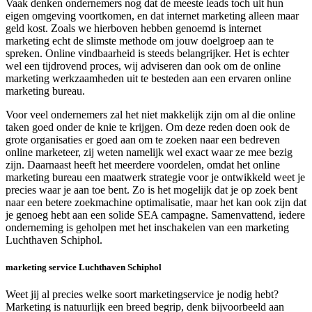
Vaak denken ondernemers nog dat de meeste leads toch uit hun
eigen omgeving voortkomen, en dat internet marketing alleen maar
geld kost. Zoals we hierboven hebben genoemd is internet
marketing echt de slimste methode om jouw doelgroep aan te
spreken. Online vindbaarheid is steeds belangrijker. Het is echter
wel een tijdrovend proces, wij adviseren dan ook om de online
marketing werkzaamheden uit te besteden aan een ervaren online
marketing bureau.
Voor veel ondernemers zal het niet makkelijk zijn om al die online
taken goed onder de knie te krijgen. Om deze reden doen ook de
grote organisaties er goed aan om te zoeken naar een bedreven
online marketeer, zij weten namelijk wel exact waar ze mee bezig
zijn. Daarnaast heeft het meerdere voordelen, omdat het online
marketing bureau een maatwerk strategie voor je ontwikkeld weet je
precies waar je aan toe bent. Zo is het mogelijk dat je op zoek bent
naar een betere zoekmachine optimalisatie, maar het kan ook zijn dat
je genoeg hebt aan een solide SEA campagne. Samenvattend, iedere
onderneming is geholpen met het inschakelen van een marketing
Luchthaven Schiphol.
marketing service Luchthaven Schiphol
Weet jij al precies welke soort marketingservice je nodig hebt?
Marketing is natuurlijk een breed begrip, denk bijvoorbeeld aan