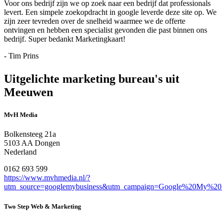
Voor ons bedrijf zijn we op zoek naar een bedrijf dat professionals
levert. Een simpele zoekopdracht in google leverde deze site op. We
zijn zeer tevreden over de snelheid waarmee we de offerte
ontvingen en hebben een specialist gevonden die past binnen ons
bedrijf. Super bedankt Marketingkaart!
- Tim Prins
Uitgelichte marketing bureau's uit
Meeuwen
MvH Media
Bolkensteeg 21a
5103 AA Dongen
Nederland
0162 693 599
https://www.mvhmedia.nl/?
utm_source=googlemybusiness&utm_campaign=Google%20My%20
Two Step Web & Marketing