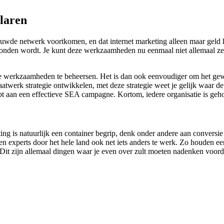
laren
uwde netwerk voortkomen, en dat internet marketing alleen maar geld ko
evonden wordt. Je kunt deze werkzaamheden nu eenmaal niet allemaal zelf
nline werkzaamheden te beheersen. Het is dan ook eenvoudiger om het g
erk strategie ontwikkelen, met deze strategie weet je gelijk waar de fo
bt aan een effectieve SEA campagne. Kortom, iedere organisatie is geh
ting is natuurlijk een container begrip, denk onder andere aan conversi
 experts door het hele land ook net iets anders te werk. Zo houden een 
bt. Dit zijn allemaal dingen waar je even over zult moeten nadenken voo