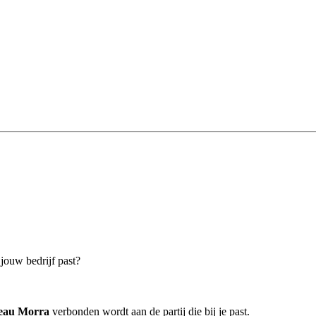
 jouw bedrijf past?
reau Morra
verbonden wordt aan de partij die bij je past.