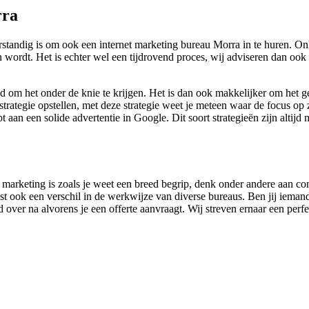
rra
tandig is om ook een internet marketing bureau Morra in te huren. Onlin
n wordt. Het is echter wel een tijdrovend proces, wij adviseren dan o
jd om het onder de knie te krijgen. Het is dan ook makkelijker om het 
rategie opstellen, met deze strategie weet je meteen waar de focus op z
 aan een solide advertentie in Google. Dit soort strategieën zijn altijd 
e marketing is zoals je weet een breed begrip, denk onder andere aan c
t ook een verschil in de werkwijze van diverse bureaus. Ben jij iemand 
 over na alvorens je een offerte aanvraagt. Wij streven ernaar een perf