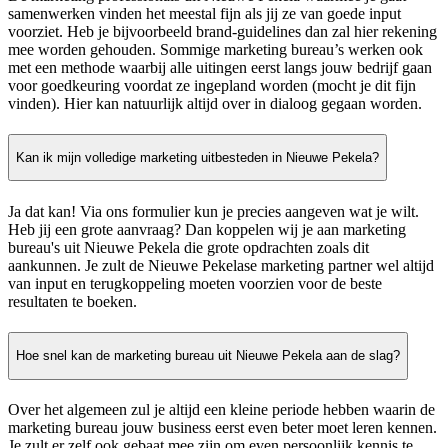
samenwerken vinden het meestal fijn als jij ze van goede input
voorziet. Heb je bijvoorbeeld brand-guidelines dan zal hier rekening
mee worden gehouden. Sommige marketing bureau’s werken ook
met een methode waarbij alle uitingen eerst langs jouw bedrijf gaan
voor goedkeuring voordat ze ingepland worden (mocht je dit fijn
vinden). Hier kan natuurlijk altijd over in dialoog gegaan worden.
Kan ik mijn volledige marketing uitbesteden in Nieuwe Pekela?
Ja dat kan! Via ons formulier kun je precies aangeven wat je wilt.
Heb jij een grote aanvraag? Dan koppelen wij je aan marketing
bureau's uit Nieuwe Pekela die grote opdrachten zoals dit
aankunnen. Je zult de Nieuwe Pekelase marketing partner wel altijd
van input en terugkoppeling moeten voorzien voor de beste
resultaten te boeken.
Hoe snel kan de marketing bureau uit Nieuwe Pekela aan de slag?
Over het algemeen zul je altijd een kleine periode hebben waarin de
marketing bureau jouw business eerst even beter moet leren kennen.
Je zult er zelf ook gebaat mee zijn om even persoonlijk kennis te