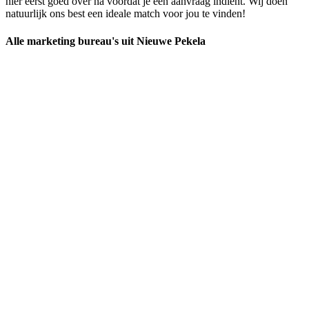
hier eerst goed over na voordat je een aanvraag indient. Wij doen
natuurlijk ons best een ideale match voor jou te vinden!
Alle marketing bureau's uit Nieuwe Pekela