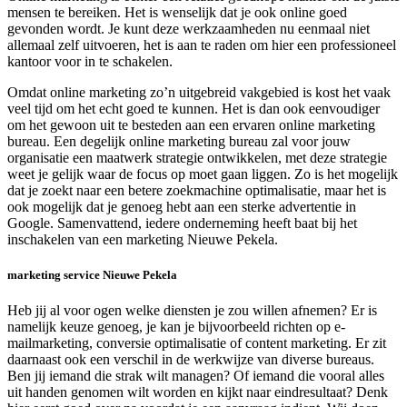
mensen te bereiken. Het is wenselijk dat je ook online goed
gevonden wordt. Je kunt deze werkzaamheden nu eenmaal niet
allemaal zelf uitvoeren, het is aan te raden om hier een professioneel
kantoor voor in te schakelen.
Omdat online marketing zo’n uitgebreid vakgebied is kost het vaak
veel tijd om het echt goed te kunnen. Het is dan ook eenvoudiger
om het gewoon uit te besteden aan een ervaren online marketing
bureau. Een degelijk online marketing bureau zal voor jouw
organisatie een maatwerk strategie ontwikkelen, met deze strategie
weet je gelijk waar de focus op moet gaan liggen. Zo is het mogelijk
dat je zoekt naar een betere zoekmachine optimalisatie, maar het is
ook mogelijk dat je genoeg hebt aan een sterke advertentie in
Google. Samenvattend, iedere onderneming heeft baat bij het
inschakelen van een marketing Nieuwe Pekela.
marketing service Nieuwe Pekela
Heb jij al voor ogen welke diensten je zou willen afnemen? Er is
namelijk keuze genoeg, je kan je bijvoorbeeld richten op e-
mailmarketing, conversie optimalisatie of content marketing. Er zit
daarnaast ook een verschil in de werkwijze van diverse bureaus.
Ben jij iemand die strak wilt managen? Of iemand die vooral alles
uit handen genomen wilt worden en kijkt naar eindresultaat? Denk