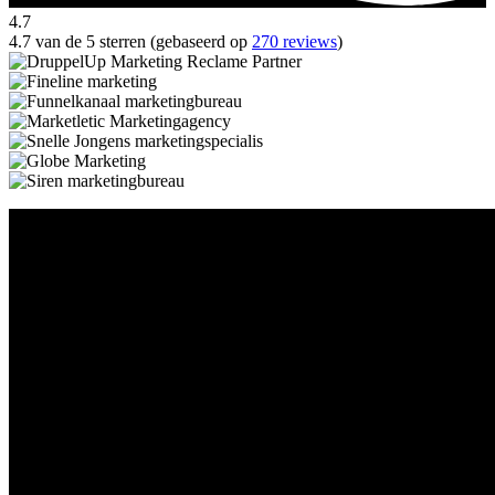
4.7
4.7 van de 5 sterren (gebaseerd op
270 reviews
)