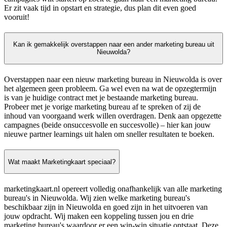
Er zit vaak tijd in opstart en strategie, dus plan dit even goed
vooruit!
Kan ik gemakkelijk overstappen naar een ander marketing bureau uit
Nieuwolda?
Overstappen naar een nieuw marketing bureau in Nieuwolda is over
het algemeen geen probleem. Ga wel even na wat de opzegtermijn
is van je huidige contract met je bestaande marketing bureau.
Probeer met je vorige marketing bureau af te spreken of zij de
inhoud van voorgaand werk willen overdragen. Denk aan opgezette
campagnes (beide onsuccesvolle en succesvolle) – hier kan jouw
nieuwe partner learnings uit halen om sneller resultaten te boeken.
Wat maakt Marketingkaart speciaal?
marketingkaart.nl opereert volledig onafhankelijk van alle marketing
bureau's in Nieuwolda. Wij zien welke marketing bureau's
beschikbaar zijn in Nieuwolda en goed zijn in het uitvoeren van
jouw opdracht. Wij maken een koppeling tussen jou en drie
marketing bureau's waardoor er een win-win situatie ontstaat. Deze