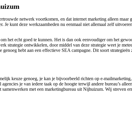
huizum
ertrouwde netwerk voortkomen, en dat internet marketing alleen maar g
er. Je kunt deze werkzaamheden nu eenmaal niet allemaal zelf uitvoeren,
n om het echt goed te kunnen. Het is dan ook eenvoudiger om het gewo
rk strategie ontwikkelen, door middel van deze strategie weet je metee
je genoeg hebt aan een effectieve SEA campagne. Dit soort strategieën 
amelijk keuze genoeg, je kan je bijvoorbeeld richten op e-mailmarketing,
agencies je van iedere taak op de hoogte terwijl andere bureau’s alleen
gaat samenwerken met een marketingbureau uit Nijhuizum. Wij streven er