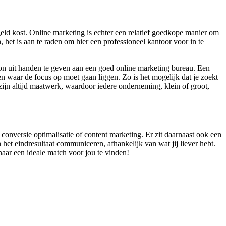
eld kost. Online marketing is echter een relatief goedkope manier om
 het is aan te raden om hier een professioneel kantoor voor in te
on uit handen te geven aan een goed online marketing bureau. Een
n waar de focus op moet gaan liggen. Zo is het mogelijk dat je zoekt
zijn altijd maatwerk, waardoor iedere onderneming, klein of groot,
 conversie optimalisatie of content marketing. Er zit daarnaast ook een
 het eindresultaat communiceren, afhankelijk van wat jij liever hebt.
naar een ideale match voor jou te vinden!