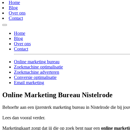
Home
Blog
Over ons
Contact
Home
Blog
Over ons
Contact
Online marketing bureau
Zoekmachine optimalisatie
Zoekmachine adverteren
Conversie optimalisatie
Email marketing
Online Marketing Bureau Nistelrode
Behoefte aan een ijzersterk marketing bureau in Nistelrode die bij jou
Lees dan vooral verder.
Marketingkaart zorgt dat jij die op zoek bent naar een
online marketi