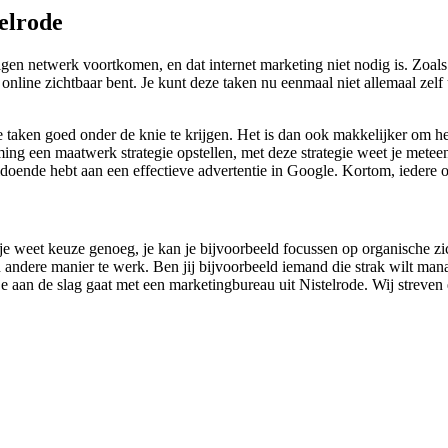
elrode
igen netwerk voortkomen, en dat internet marketing niet nodig is. Zoal
 online zichtbaar bent. Je kunt deze taken nu eenmaal niet allemaal zelf
ine taken goed onder de knie te krijgen. Het is dan ook makkelijker om
g een maatwerk strategie opstellen, met deze strategie weet je meteen 
ldoende hebt aan een effectieve advertentie in Google. Kortom, iedere o
ls je weet keuze genoeg, je kan je bijvoorbeeld focussen op organische 
 andere manier te werk. Ben jij bijvoorbeeld iemand die strak wilt mana
t je aan de slag gaat met een marketingbureau uit Nistelrode. Wij streven