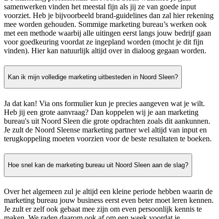
samenwerken vinden het meestal fijn als jij ze van goede input
voorziet. Heb je bijvoorbeeld brand-guidelines dan zal hier rekening
mee worden gehouden. Sommige marketing bureau’s werken ook
met een methode waarbij alle uitingen eerst langs jouw bedrijf gaan
voor goedkeuring voordat ze ingepland worden (mocht je dit fijn
vinden). Hier kan natuurlijk altijd over in dialoog gegaan worden.
Kan ik mijn volledige marketing uitbesteden in Noord Sleen?
Ja dat kan! Via ons formulier kun je precies aangeven wat je wilt.
Heb jij een grote aanvraag? Dan koppelen wij je aan marketing
bureau's uit Noord Sleen die grote opdrachten zoals dit aankunnen.
Je zult de Noord Sleense marketing partner wel altijd van input en
terugkoppeling moeten voorzien voor de beste resultaten te boeken.
Hoe snel kan de marketing bureau uit Noord Sleen aan de slag?
Over het algemeen zul je altijd een kleine periode hebben waarin de
marketing bureau jouw business eerst even beter moet leren kennen.
Je zult er zelf ook gebaat mee zijn om even persoonlijk kennis te
maken. We raden daarom ook af om een week voordat je