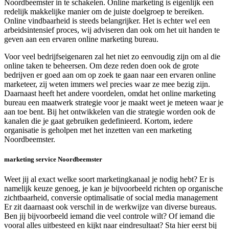
Noordbeemster in te schakelen. Online marketing is eigenlijk een
redelijk makkelijke manier om de juiste doelgroep te bereiken.
Online vindbaarheid is steeds belangrijker. Het is echter wel een
arbeidsintensief proces, wij adviseren dan ook om het uit handen te
geven aan een ervaren online marketing bureau.
Voor veel bedrijfseigenaren zal het niet zo eenvoudig zijn om al die
online taken te beheersen. Om deze reden doen ook de grote
bedrijven er goed aan om op zoek te gaan naar een ervaren online
marketeer, zij weten immers wel precies waar ze mee bezig zijn.
Daarnaast heeft het andere voordelen, omdat het online marketing
bureau een maatwerk strategie voor je maakt weet je meteen waar je
aan toe bent. Bij het ontwikkelen van die strategie worden ook de
kanalen die je gaat gebruiken gedefinieerd. Kortom, iedere
organisatie is geholpen met het inzetten van een marketing
Noordbeemster.
marketing service Noordbeemster
Weet jij al exact welke soort marketingkanaal je nodig hebt? Er is
namelijk keuze genoeg, je kan je bijvoorbeeld richten op organische
zichtbaarheid, conversie optimalisatie of social media management
Er zit daarnaast ook verschil in de werkwijze van diverse bureaus.
Ben jij bijvoorbeeld iemand die veel controle wilt? Of iemand die
vooral alles uitbesteed en kijkt naar eindresultaat? Sta hier eerst bij