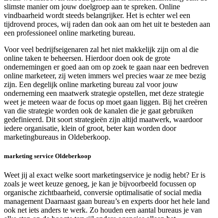
slimste manier om jouw doelgroep aan te spreken. Online
vindbaarheid wordt steeds belangrijker. Het is echter wel een
tijdrovend proces, wij raden dan ook aan om het uit te besteden aan
een professioneel online marketing bureau.
Voor veel bedrijfseigenaren zal het niet makkelijk zijn om al die
online taken te beheersen. Hierdoor doen ook de grote
ondernemingen er goed aan om op zoek te gaan naar een bedreven
online marketeer, zij weten immers wel precies waar ze mee bezig
zijn. Een degelijk online marketing bureau zal voor jouw
onderneming een maatwerk strategie opstellen, met deze strategie
weet je meteen waar de focus op moet gaan liggen. Bij het creëren
van die strategie worden ook de kanalen die je gaat gebruiken
gedefinieerd. Dit soort strategieën zijn altijd maatwerk, waardoor
iedere organisatie, klein of groot, beter kan worden door
marketingbureaus in Oldeberkoop.
marketing service Oldeberkoop
Weet jij al exact welke soort marketingservice je nodig hebt? Er is
zoals je weet keuze genoeg, je kan je bijvoorbeeld focussen op
organische zichtbaarheid, conversie optimalisatie of social media
management Daarnaast gaan bureau’s en experts door het hele land
ook net iets anders te werk. Zo houden een aantal bureaus je van