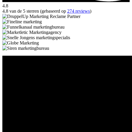
4.8
4.8 van de 5 sterren (gebaseerd op
274 reviews
)