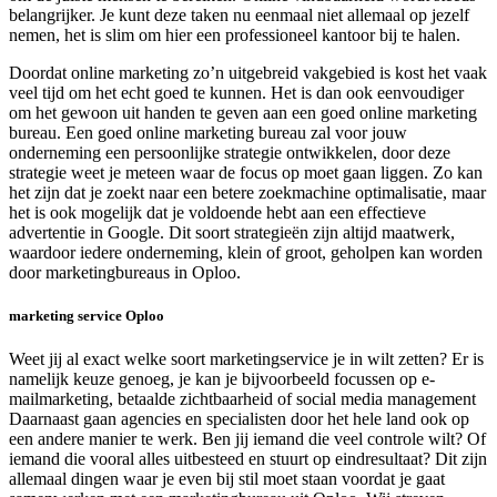
belangrijker. Je kunt deze taken nu eenmaal niet allemaal op jezelf
nemen, het is slim om hier een professioneel kantoor bij te halen.
Doordat online marketing zo’n uitgebreid vakgebied is kost het vaak
veel tijd om het echt goed te kunnen. Het is dan ook eenvoudiger
om het gewoon uit handen te geven aan een goed online marketing
bureau. Een goed online marketing bureau zal voor jouw
onderneming een persoonlijke strategie ontwikkelen, door deze
strategie weet je meteen waar de focus op moet gaan liggen. Zo kan
het zijn dat je zoekt naar een betere zoekmachine optimalisatie, maar
het is ook mogelijk dat je voldoende hebt aan een effectieve
advertentie in Google. Dit soort strategieën zijn altijd maatwerk,
waardoor iedere onderneming, klein of groot, geholpen kan worden
door marketingbureaus in Oploo.
marketing service Oploo
Weet jij al exact welke soort marketingservice je in wilt zetten? Er is
namelijk keuze genoeg, je kan je bijvoorbeeld focussen op e-
mailmarketing, betaalde zichtbaarheid of social media management
Daarnaast gaan agencies en specialisten door het hele land ook op
een andere manier te werk. Ben jij iemand die veel controle wilt? Of
iemand die vooral alles uitbesteed en stuurt op eindresultaat? Dit zijn
allemaal dingen waar je even bij stil moet staan voordat je gaat