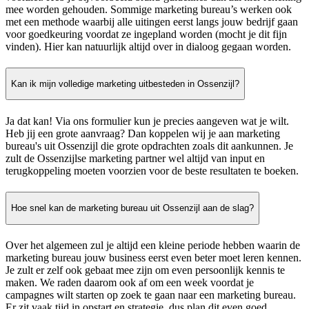
mee worden gehouden. Sommige marketing bureau’s werken ook
met een methode waarbij alle uitingen eerst langs jouw bedrijf gaan
voor goedkeuring voordat ze ingepland worden (mocht je dit fijn
vinden). Hier kan natuurlijk altijd over in dialoog gegaan worden.
Kan ik mijn volledige marketing uitbesteden in Ossenzijl?
Ja dat kan! Via ons formulier kun je precies aangeven wat je wilt.
Heb jij een grote aanvraag? Dan koppelen wij je aan marketing
bureau's uit Ossenzijl die grote opdrachten zoals dit aankunnen. Je
zult de Ossenzijlse marketing partner wel altijd van input en
terugkoppeling moeten voorzien voor de beste resultaten te boeken.
Hoe snel kan de marketing bureau uit Ossenzijl aan de slag?
Over het algemeen zul je altijd een kleine periode hebben waarin de
marketing bureau jouw business eerst even beter moet leren kennen.
Je zult er zelf ook gebaat mee zijn om even persoonlijk kennis te
maken. We raden daarom ook af om een week voordat je
campagnes wilt starten op zoek te gaan naar een marketing bureau.
Er zit vaak tijd in opstart en strategie, dus plan dit even goed