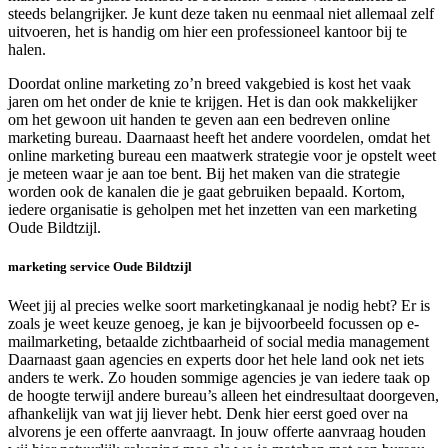
steeds belangrijker. Je kunt deze taken nu eenmaal niet allemaal zelf
uitvoeren, het is handig om hier een professioneel kantoor bij te
halen.
Doordat online marketing zo’n breed vakgebied is kost het vaak
jaren om het onder de knie te krijgen. Het is dan ook makkelijker
om het gewoon uit handen te geven aan een bedreven online
marketing bureau. Daarnaast heeft het andere voordelen, omdat het
online marketing bureau een maatwerk strategie voor je opstelt weet
je meteen waar je aan toe bent. Bij het maken van die strategie
worden ook de kanalen die je gaat gebruiken bepaald. Kortom,
iedere organisatie is geholpen met het inzetten van een marketing
Oude Bildtzijl.
marketing service Oude Bildtzijl
Weet jij al precies welke soort marketingkanaal je nodig hebt? Er is
zoals je weet keuze genoeg, je kan je bijvoorbeeld focussen op e-
mailmarketing, betaalde zichtbaarheid of social media management
Daarnaast gaan agencies en experts door het hele land ook net iets
anders te werk. Zo houden sommige agencies je van iedere taak op
de hoogte terwijl andere bureau’s alleen het eindresultaat doorgeven,
afhankelijk van wat jij liever hebt. Denk hier eerst goed over na
alvorens je een offerte aanvraagt. In jouw offerte aanvraag houden