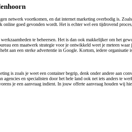
denhoorn
igen netwerk voortkomen, en dat internet marketing overbodig is. Zoal
 ook online goed gevonden wordt. Het is echter wel een tijdrovend proc
ne werkzaamheden te beheersen. Het is dan ook makkelijker om het gewo
ureau een maatwerk strategie voor je ontwikkeld weet je meteen waar je 
 hebt aan een sterke advertentie in Google. Kortom, iedere organisatie
rketing is zoals je weet een container begrip, denk onder andere aan co
agencies en specialisten door het hele land ook net iets anders te werk
alvorens je een aanvraag indient. In jouw offerte aanvraag houden wij 