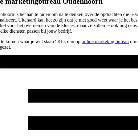
pe marketingbureau Oudenhoorn
oorn is het aan te raden om na te denken over de opdrachten die je wil
maliseert. Uiteraard kan het zo zijn dat je niet goed weet waar je het 
nkel voor het overnemen van de klusjes, maar ze zullen je ook nog een
lke diensten passen bij jouw bedrijf.
n te komen waar je wilt staan? Klik dan op
online marketing bureau
om s
gezet.