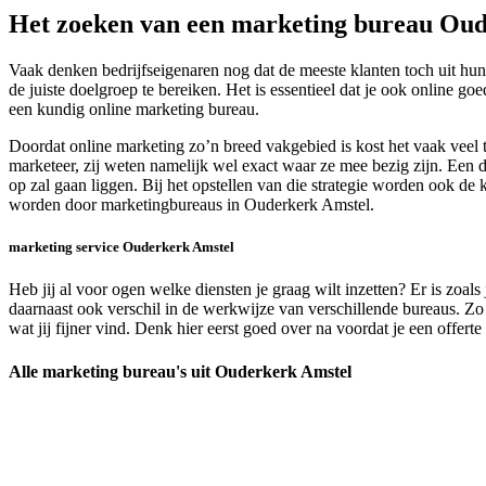
Het zoeken van een marketing bureau Ou
Vaak denken bedrijfseigenaren nog dat de meeste klanten toch uit hun
de juiste doelgroep te bereiken. Het is essentieel dat je ook online
een kundig online marketing bureau.
Doordat online marketing zo’n breed vakgebied is kost het vaak veel 
marketeer, zij weten namelijk wel exact waar ze mee bezig zijn. Een d
op zal gaan liggen. Bij het opstellen van die strategie worden ook de 
worden door marketingbureaus in Ouderkerk Amstel.
marketing service Ouderkerk Amstel
Heb jij al voor ogen welke diensten je graag wilt inzetten? Er is zoal
daarnaast ook verschil in de werkwijze van verschillende bureaus. Zo
wat jij fijner vind. Denk hier eerst goed over na voordat je een offert
Alle marketing bureau's uit Ouderkerk Amstel