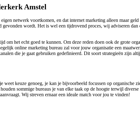
derkerk Amstel
 eigen netwerk voortkomen, en dat internet marketing alleen maar geld 
 goed gevonden wordt. Het is wel een tijdrovend proces, wij adviseren 
tijd om het echt goed te kunnen. Om deze reden doen ook de grote orga
egelijk online marketing bureau zal voor jouw organisatie een maatwerk
kanalen die je gaat gebruiken gedefinieerd. Dit soort strategieën zijn a
s je weet keuze genoeg, je kan je bijvoorbeeld focussen op organische zic
 houden sommige bureaus je van elke taak op de hoogte terwijl diverse 
e aanvraagt. Wij streven ernaar een ideale match voor jou te vinden!