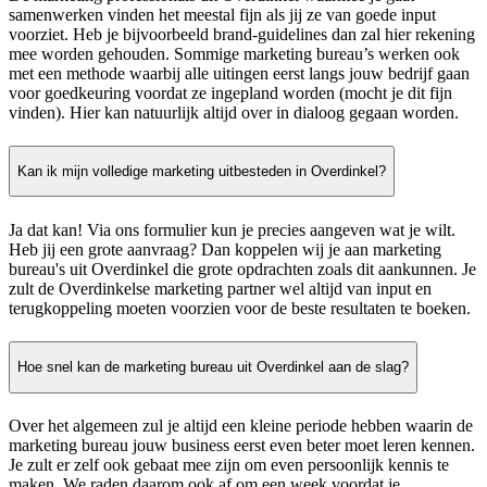
samenwerken vinden het meestal fijn als jij ze van goede input
voorziet. Heb je bijvoorbeeld brand-guidelines dan zal hier rekening
mee worden gehouden. Sommige marketing bureau’s werken ook
met een methode waarbij alle uitingen eerst langs jouw bedrijf gaan
voor goedkeuring voordat ze ingepland worden (mocht je dit fijn
vinden). Hier kan natuurlijk altijd over in dialoog gegaan worden.
Kan ik mijn volledige marketing uitbesteden in Overdinkel?
Ja dat kan! Via ons formulier kun je precies aangeven wat je wilt.
Heb jij een grote aanvraag? Dan koppelen wij je aan marketing
bureau's uit Overdinkel die grote opdrachten zoals dit aankunnen. Je
zult de Overdinkelse marketing partner wel altijd van input en
terugkoppeling moeten voorzien voor de beste resultaten te boeken.
Hoe snel kan de marketing bureau uit Overdinkel aan de slag?
Over het algemeen zul je altijd een kleine periode hebben waarin de
marketing bureau jouw business eerst even beter moet leren kennen.
Je zult er zelf ook gebaat mee zijn om even persoonlijk kennis te
maken. We raden daarom ook af om een week voordat je