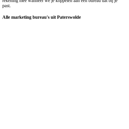
rekening mee wanneer we je koppelen aan een bureau dat bij je
past.
Alle marketing bureau's uit Paterswolde