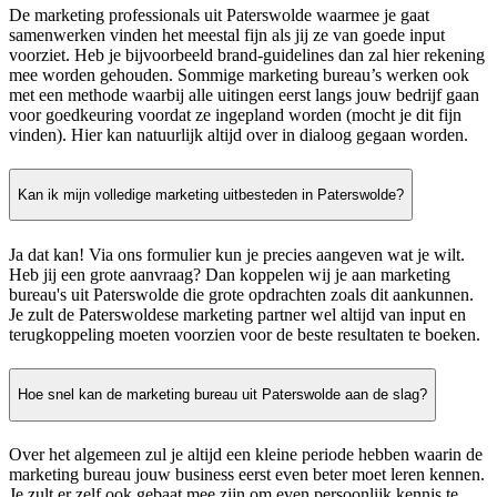
De marketing professionals uit Paterswolde waarmee je gaat
samenwerken vinden het meestal fijn als jij ze van goede input
voorziet. Heb je bijvoorbeeld brand-guidelines dan zal hier rekening
mee worden gehouden. Sommige marketing bureau’s werken ook
met een methode waarbij alle uitingen eerst langs jouw bedrijf gaan
voor goedkeuring voordat ze ingepland worden (mocht je dit fijn
vinden). Hier kan natuurlijk altijd over in dialoog gegaan worden.
Kan ik mijn volledige marketing uitbesteden in Paterswolde?
Ja dat kan! Via ons formulier kun je precies aangeven wat je wilt.
Heb jij een grote aanvraag? Dan koppelen wij je aan marketing
bureau's uit Paterswolde die grote opdrachten zoals dit aankunnen.
Je zult de Paterswoldese marketing partner wel altijd van input en
terugkoppeling moeten voorzien voor de beste resultaten te boeken.
Hoe snel kan de marketing bureau uit Paterswolde aan de slag?
Over het algemeen zul je altijd een kleine periode hebben waarin de
marketing bureau jouw business eerst even beter moet leren kennen.
Je zult er zelf ook gebaat mee zijn om even persoonlijk kennis te