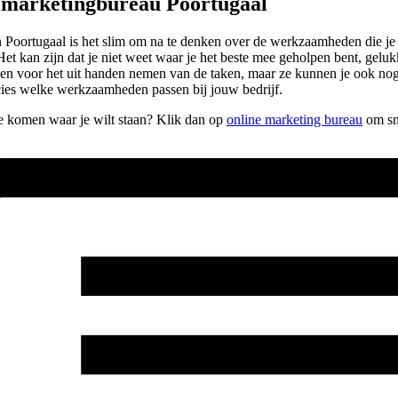
e marketingbureau Poortugaal
Poortugaal is het slim om na te denken over de werkzaamheden die je wi
Het kan zijn dat je niet weet waar je het beste mee geholpen bent, gelu
t alleen voor het uit handen nemen van de taken, maar ze kunnen je ook n
cies welke werkzaamheden passen bij jouw bedrijf.
 te komen waar je wilt staan? Klik dan op
online marketing bureau
om sne