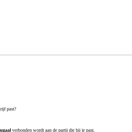
ijf past?
tugaal
verbonden wordt aan de partij die bij je past.