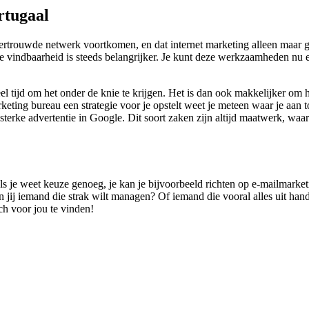
rtugaal
vertrouwde netwerk voortkomen, en dat internet marketing alleen maar 
 vindbaarheid is steeds belangrijker. Je kunt deze werkzaamheden nu ee
el tijd om het onder de knie te krijgen. Het is dan ook makkelijker o
ting bureau een strategie voor je opstelt weet je meteen waar je aan to
sterke advertentie in Google. Dit soort zaken zijn altijd maatwerk, wa
oals je weet keuze genoeg, je kan je bijvoorbeeld richten op e-mailmarke
 jij iemand die strak wilt managen? Of iemand die vooral alles uit hand
tch voor jou te vinden!