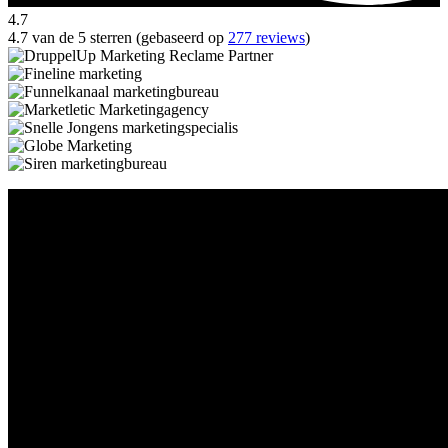
4.7
4.7 van de 5 sterren (gebaseerd op
277 reviews
)