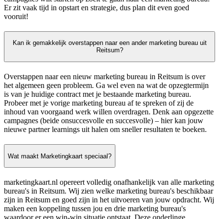
Er zit vaak tijd in opstart en strategie, dus plan dit even goed
vooruit!
Kan ik gemakkelijk overstappen naar een ander marketing bureau uit
Reitsum?
Overstappen naar een nieuw marketing bureau in Reitsum is over
het algemeen geen probleem. Ga wel even na wat de opzegtermijn
is van je huidige contract met je bestaande marketing bureau.
Probeer met je vorige marketing bureau af te spreken of zij de
inhoud van voorgaand werk willen overdragen. Denk aan opgezette
campagnes (beide onsuccesvolle en succesvolle) – hier kan jouw
nieuwe partner learnings uit halen om sneller resultaten te boeken.
Wat maakt Marketingkaart speciaal?
marketingkaart.nl opereert volledig onafhankelijk van alle marketing
bureau's in Reitsum. Wij zien welke marketing bureau's beschikbaar
zijn in Reitsum en goed zijn in het uitvoeren van jouw opdracht. Wij
maken een koppeling tussen jou en drie marketing bureau's
waardoor er een win-win situatie ontstaat. Deze onderlinge