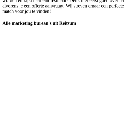
worden en kijkt naar eindresultaat? Denk hier eerst goed over na
alvorens je een offerte aanvraagt. Wij streven ernaar een perfecte
match voor jou te vinden!
Alle marketing bureau's uit Reitsum