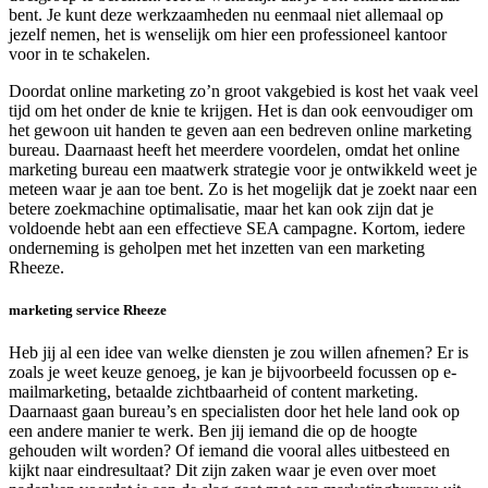
bent. Je kunt deze werkzaamheden nu eenmaal niet allemaal op
jezelf nemen, het is wenselijk om hier een professioneel kantoor
voor in te schakelen.
Doordat online marketing zo’n groot vakgebied is kost het vaak veel
tijd om het onder de knie te krijgen. Het is dan ook eenvoudiger om
het gewoon uit handen te geven aan een bedreven online marketing
bureau. Daarnaast heeft het meerdere voordelen, omdat het online
marketing bureau een maatwerk strategie voor je ontwikkeld weet je
meteen waar je aan toe bent. Zo is het mogelijk dat je zoekt naar een
betere zoekmachine optimalisatie, maar het kan ook zijn dat je
voldoende hebt aan een effectieve SEA campagne. Kortom, iedere
onderneming is geholpen met het inzetten van een marketing
Rheeze.
marketing service Rheeze
Heb jij al een idee van welke diensten je zou willen afnemen? Er is
zoals je weet keuze genoeg, je kan je bijvoorbeeld focussen op e-
mailmarketing, betaalde zichtbaarheid of content marketing.
Daarnaast gaan bureau’s en specialisten door het hele land ook op
een andere manier te werk. Ben jij iemand die op de hoogte
gehouden wilt worden? Of iemand die vooral alles uitbesteed en
kijkt naar eindresultaat? Dit zijn zaken waar je even over moet