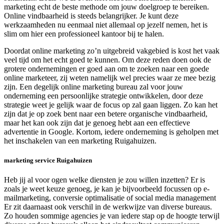
marketing echt de beste methode om jouw doelgroep te bereiken.
Online vindbaarheid is steeds belangrijker. Je kunt deze
werkzaamheden nu eenmaal niet allemaal op jezelf nemen, het is
slim om hier een professioneel kantoor bij te halen.
Doordat online marketing zo’n uitgebreid vakgebied is kost het vaak
veel tijd om het echt goed te kunnen. Om deze reden doen ook de
grotere ondernemingen er goed aan om te zoeken naar een goede
online marketeer, zij weten namelijk wel precies waar ze mee bezig
zijn. Een degelijk online marketing bureau zal voor jouw
onderneming een persoonlijke strategie ontwikkelen, door deze
strategie weet je gelijk waar de focus op zal gaan liggen. Zo kan het
zijn dat je op zoek bent naar een betere organische vindbaarheid,
maar het kan ook zijn dat je genoeg hebt aan een effectieve
advertentie in Google. Kortom, iedere onderneming is geholpen met
het inschakelen van een marketing Ruigahuizen.
marketing service Ruigahuizen
Heb jij al voor ogen welke diensten je zou willen inzetten? Er is
zoals je weet keuze genoeg, je kan je bijvoorbeeld focussen op e-
mailmarketing, conversie optimalisatie of social media management
Er zit daarnaast ook verschil in de werkwijze van diverse bureaus.
Zo houden sommige agencies je van iedere stap op de hoogte terwijl