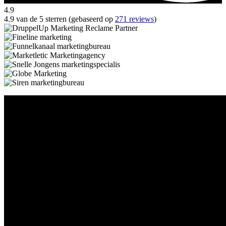
4.9
4.9 van de 5 sterren (gebaseerd op
271 reviews
)