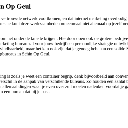
in Op Geul
 vertrouwde netwerk voortkomen, en dat internet marketing overbodig is
ker. Je kunt deze werkzaamheden nu eenmaal niet allemaal op jezelf nem
om het onder de knie te krijgen. Hierdoor doen ook de grotere bedrijve
eting bureau zal voor jouw bedrijf een persoonlijke strategie ontwikke
e vindbaarheid, maar het kan ook zijn dat je genoeg hebt aan een solide
ingbureaus in Schin Op Geul.
ting is zoals je weet een container begrip, denk bijvoorbeeld aan conve
rschil in de aanpak van verschillende bureaus. Zo houden een aantal bu
 zijn allemaal dingen waar je even over zult moeten nadenken voordat j
 een bureau dat bij je past.