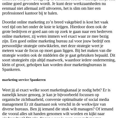
online goed gevonden wordt. Je kunt deze werkzaamheden nu
eenmaal niet allemaal zelf uitvoeren, het is slim om hier een
professioneel kantoor bij te halen.
Doordat online marketing zo’n breed vakgebied is kost het vaak
veel tijd om het onder de knie te krijgen. Hierdoor doen ook de
grote bedrijven er goed aan om op zoek te gaan naar een bedreven
online marketeer, zij weten immers wel exact waar ze mee bezig
zijn. Een goed online marketing bureau zal voor jouw bedrijf een
persoonlijke strategie ontwikkelen, met deze strategie weet je
meteen waar de focus op moet gaan liggen. Bij het maken van die
strategie worden ook de middelen die je gaat gebruiken bepaald. Dit
soort strategieën zijn altijd maatwerk, waardoor iedere onderneming,
klein of groot, geholpen kan worden door marketingbureaus in
Spankeren.
marketing service Spankeren
Weet jij al exact welke soort marketingkanaal je nodig hebt? Er is
namelijk keuze genoeg, je kan je bijvoorbeeld focussen op
organische zichtbaarheid, conversie optimalisatie of social media
management Er zit daarnaast ook verschil in de werkwijze van
diverse bureaus. Ben jij iemand die strak wilt managen? Of iemand
die vooral alles uit handen genomen wilt worden en kijkt naar