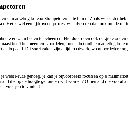
mpetoren
nternet marketing bureau Stompetoren in te huren. Zoals we eerder heb
jker. Het is wel een tijdrovend proces, wij adviseren dan ook om de o
e online werkzaamheden te beheersen. Hierdoor doen ook de grote onder
rnaast heeft het meerdere voordelen, omdat het online marketing bureau 
etten bepaald. Dit soort zaken zijn altijd maatwerk, waardoor iedere or
s je weet keuze genoeg, je kan je bijvoorbeeld focussen op e-mailmarketi
mand die op de hoogte gehouden wilt worden? Of iemand die vooral alles u
tch voor jou te vinden!