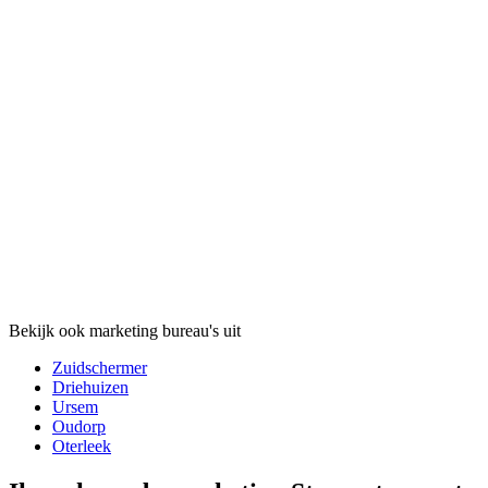
Bekijk ook marketing bureau's uit
Zuidschermer
Driehuizen
Ursem
Oudorp
Oterleek