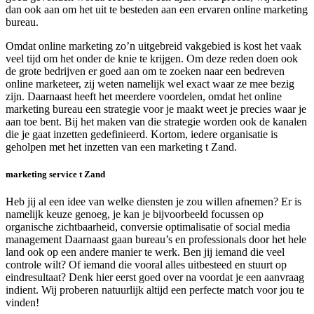
dan ook aan om het uit te besteden aan een ervaren online marketing
bureau.
Omdat online marketing zo’n uitgebreid vakgebied is kost het vaak
veel tijd om het onder de knie te krijgen. Om deze reden doen ook
de grote bedrijven er goed aan om te zoeken naar een bedreven
online marketeer, zij weten namelijk wel exact waar ze mee bezig
zijn. Daarnaast heeft het meerdere voordelen, omdat het online
marketing bureau een strategie voor je maakt weet je precies waar je
aan toe bent. Bij het maken van die strategie worden ook de kanalen
die je gaat inzetten gedefinieerd. Kortom, iedere organisatie is
geholpen met het inzetten van een marketing t Zand.
marketing service t Zand
Heb jij al een idee van welke diensten je zou willen afnemen? Er is
namelijk keuze genoeg, je kan je bijvoorbeeld focussen op
organische zichtbaarheid, conversie optimalisatie of social media
management Daarnaast gaan bureau’s en professionals door het hele
land ook op een andere manier te werk. Ben jij iemand die veel
controle wilt? Of iemand die vooral alles uitbesteed en stuurt op
eindresultaat? Denk hier eerst goed over na voordat je een aanvraag
indient. Wij proberen natuurlijk altijd een perfecte match voor jou te
vinden!