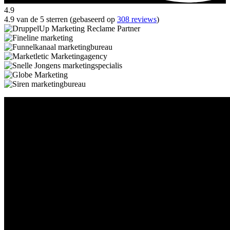
4.9
4.9 van de 5 sterren (gebaseerd op
308 reviews
)