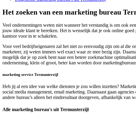
Het zoeken van een marketing bureau Ter
Veel ondernemingen weten niet wanneer het verstandig is om ook een 
jouw ideale klant te bereiken. Het is wenselijk dat je ook online go
kantoor voor in te schakelen.
Voor veel bedrijfseigenaren zal het niet zo eenvoudig zijn om al di
marketeer, zij weten immers wel exact waar ze mee bezig zijn. Daarnaas
mogelijk dat je op zoek bent naar een betere zoekmachine optimalisatie
onderneming, klein of groot, beter kan worden door marketingbureaus
marketing service Termunterzijl
Heb jij al een idee van welke diensten je zou willen inzetten? Market
social media management, email marketing. Daarnaast gaan agencies en 
andere bureau’s alleen het eindresultaat doorgeven, afhankelijk van wat 
Alle marketing bureau's uit Termunterzijl