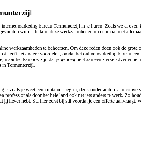
munterzijl
internet marketing bureau Termunterzijl in te huren. Zoals we al even
ed gevonden wordt. Je kunt deze werkzaamheden nu eenmaal niet allemaal 
e online werkzaamheden te beheersen. Om deze reden doen ook de grote o
t heeft het andere voordelen, omdat het online marketing bureau een str
, maar het kan ook zijn dat je genoeg hebt aan een sterke advertentie i
 in Termunterzijl.
ing is zoals je weet een container begrip, denk onder andere aan conver
professionals door het hele land ook net iets anders te werk. Zo houde
jij liever hebt. Sta hier eerst bij stil voordat je een offerte aanvraagt.