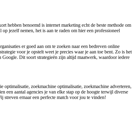
 kort hebben benoemd is internet marketing echt de beste methode om
op jezelf nemen, het is aan te raden om hier een professioneel
rganisaties er goed aan om te zoeken naar een bedreven online
ategie voor je opstelt weet je precies waar je aan toe bent. Zo is het
n Google. Dit soort strategieën zijn altijd maatwerk, waardoor iedere
sie optimalisatie, zoekmachine optimalisatie, zoekmachine adverteren,
n een aantal agencies je van elke stap op de hoogte terwijl diverse
 Wij streven ernaar een perfecte match voor jou te vinden!