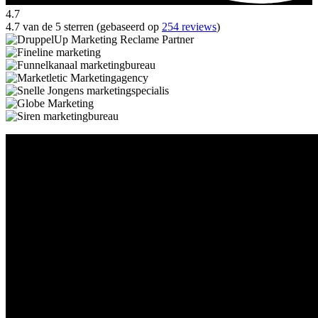
4.7
4.7 van de 5 sterren (gebaseerd op
254 reviews
)