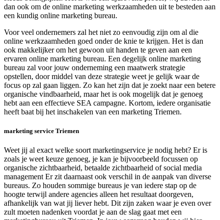
dan ook om de online marketing werkzaamheden uit te besteden aan
een kundig online marketing bureau.
Voor veel ondernemers zal het niet zo eenvoudig zijn om al die
online werkzaamheden goed onder de knie te krijgen. Het is dan
ook makkelijker om het gewoon uit handen te geven aan een
ervaren online marketing bureau. Een degelijk online marketing
bureau zal voor jouw onderneming een maatwerk strategie
opstellen, door middel van deze strategie weet je gelijk waar de
focus op zal gaan liggen. Zo kan het zijn dat je zoekt naar een betere
organische vindbaarheid, maar het is ook mogelijk dat je genoeg
hebt aan een effectieve SEA campagne. Kortom, iedere organisatie
heeft baat bij het inschakelen van een marketing Triemen.
marketing service Triemen
Weet jij al exact welke soort marketingservice je nodig hebt? Er is
zoals je weet keuze genoeg, je kan je bijvoorbeeld focussen op
organische zichtbaarheid, betaalde zichtbaarheid of social media
management Er zit daarnaast ook verschil in de aanpak van diverse
bureaus. Zo houden sommige bureaus je van iedere stap op de
hoogte terwijl andere agencies alleen het resultaat doorgeven,
afhankelijk van wat jij liever hebt. Dit zijn zaken waar je even over
zult moeten nadenken voordat je aan de slag gaat met een