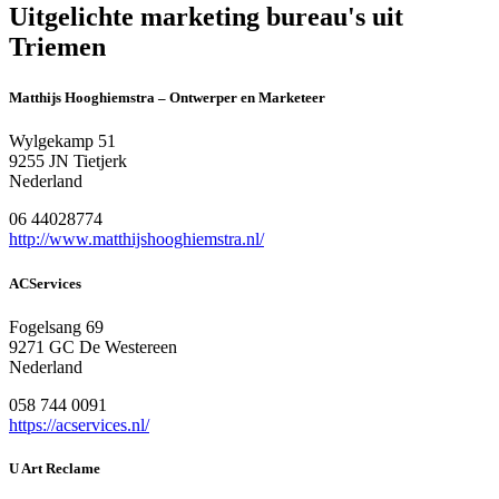
Uitgelichte marketing bureau's uit
Triemen
Matthijs Hooghiemstra – Ontwerper en Marketeer
Wylgekamp 51
9255 JN Tietjerk
Nederland
06 44028774
http://www.matthijshooghiemstra.nl/
ACServices
Fogelsang 69
9271 GC De Westereen
Nederland
058 744 0091
https://acservices.nl/
U Art Reclame