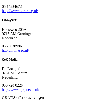
06 14284672
http://www.buroreng.nl/
LiftingSEO
Korreweg 206A
9715 AM Groningen
Nederland
06 23638986
http://liftingseo.nl/
QoQ Media
De Bongerd 1
9781 NL Bedum
Nederland
050 720 0220
http://www.qoqmedia.nl/
GRATIS offertes aanvragen