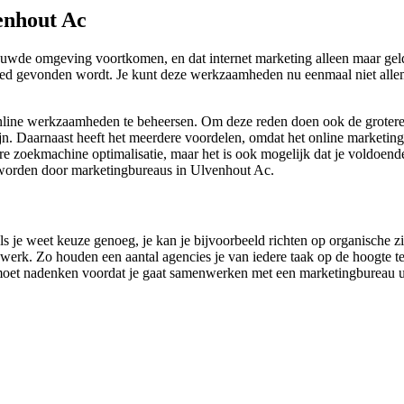
enhout Ac
uwde omgeving voortkomen, en dat internet marketing alleen maar geld 
 goed gevonden wordt. Je kunt deze werkzaamheden nu eenmaal niet allem
e online werkzaamheden te beheersen. Om deze reden doen ook de grote
ijn. Daarnaast heeft het meerdere voordelen, omdat het online marketin
ere zoekmachine optimalisatie, maar het is ook mogelijk dat je voldoende 
n worden door marketingbureaus in Ulvenhout Ac.
als je weet keuze genoeg, je kan je bijvoorbeeld richten op organische 
e werk. Zo houden een aantal agencies je van iedere taak op de hoogte te
er moet nadenken voordat je gaat samenwerken met een marketingbureau ui