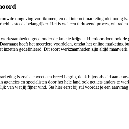
noord
rouwde omgeving voortkomen, en dat internet marketing niet nodig is. 
heid is steeds belangrijker. Het is wel een tijdrovend proces, wij rad
ne werkzaamheden goed onder de knie te krijgen. Hierdoor doen ook de 
Daarnaast heeft het meerdere voordelen, omdat het online marketing bur
aat inzetten gedefinieerd. Dit soort werkzaamheden zijn altijd maatwer
marketing is zoals je weet een breed begrip, denk bijvoorbeeld aan con
agencies en specialisten door het hele land ook net iets anders te wer
ijk van wat jij fijner vind. Sta hier eerst bij stil voordat je een aanvra