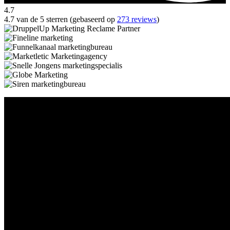
4.7
4.7 van de 5 sterren (gebaseerd op
273 reviews
)