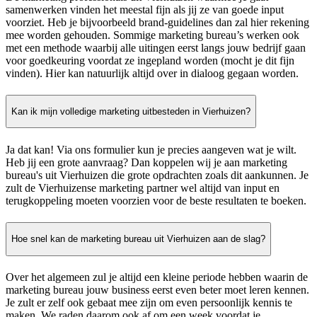
samenwerken vinden het meestal fijn als jij ze van goede input
voorziet. Heb je bijvoorbeeld brand-guidelines dan zal hier rekening
mee worden gehouden. Sommige marketing bureau’s werken ook
met een methode waarbij alle uitingen eerst langs jouw bedrijf gaan
voor goedkeuring voordat ze ingepland worden (mocht je dit fijn
vinden). Hier kan natuurlijk altijd over in dialoog gegaan worden.
Kan ik mijn volledige marketing uitbesteden in Vierhuizen?
Ja dat kan! Via ons formulier kun je precies aangeven wat je wilt.
Heb jij een grote aanvraag? Dan koppelen wij je aan marketing
bureau's uit Vierhuizen die grote opdrachten zoals dit aankunnen. Je
zult de Vierhuizense marketing partner wel altijd van input en
terugkoppeling moeten voorzien voor de beste resultaten te boeken.
Hoe snel kan de marketing bureau uit Vierhuizen aan de slag?
Over het algemeen zul je altijd een kleine periode hebben waarin de
marketing bureau jouw business eerst even beter moet leren kennen.
Je zult er zelf ook gebaat mee zijn om even persoonlijk kennis te
maken. We raden daarom ook af om een week voordat je