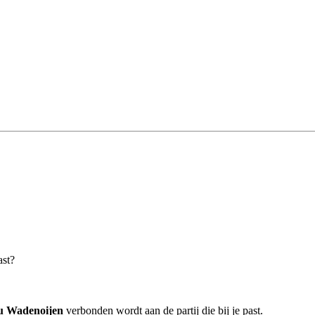
ast?
au Wadenoijen
verbonden wordt aan de partij die bij je past.