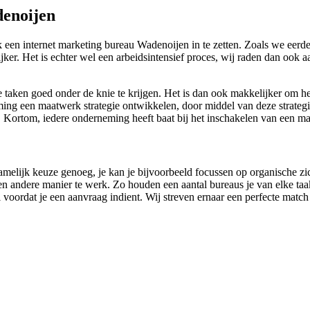
denoijen
k een internet marketing bureau Wadenoijen in te zetten. Zoals we eer
ijker. Het is echter wel een arbeidsintensief proces, wij raden dan oo
ine taken goed onder de knie te krijgen. Het is dan ook makkelijker om
ng een maatwerk strategie ontwikkelen, door middel van deze strategie
d. Kortom, iedere onderneming heeft baat bij het inschakelen van een m
s namelijk keuze genoeg, je kan je bijvoorbeeld focussen op organische z
n andere manier te werk. Zo houden een aantal bureaus je van elke taak 
til voordat je een aanvraag indient. Wij streven ernaar een perfecte match