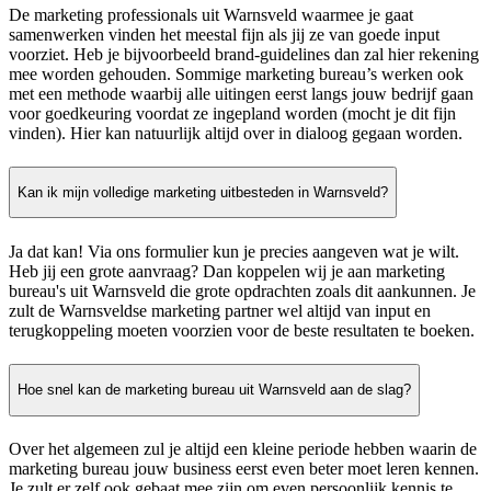
De marketing professionals uit Warnsveld waarmee je gaat
samenwerken vinden het meestal fijn als jij ze van goede input
voorziet. Heb je bijvoorbeeld brand-guidelines dan zal hier rekening
mee worden gehouden. Sommige marketing bureau’s werken ook
met een methode waarbij alle uitingen eerst langs jouw bedrijf gaan
voor goedkeuring voordat ze ingepland worden (mocht je dit fijn
vinden). Hier kan natuurlijk altijd over in dialoog gegaan worden.
Kan ik mijn volledige marketing uitbesteden in Warnsveld?
Ja dat kan! Via ons formulier kun je precies aangeven wat je wilt.
Heb jij een grote aanvraag? Dan koppelen wij je aan marketing
bureau's uit Warnsveld die grote opdrachten zoals dit aankunnen. Je
zult de Warnsveldse marketing partner wel altijd van input en
terugkoppeling moeten voorzien voor de beste resultaten te boeken.
Hoe snel kan de marketing bureau uit Warnsveld aan de slag?
Over het algemeen zul je altijd een kleine periode hebben waarin de
marketing bureau jouw business eerst even beter moet leren kennen.
Je zult er zelf ook gebaat mee zijn om even persoonlijk kennis te