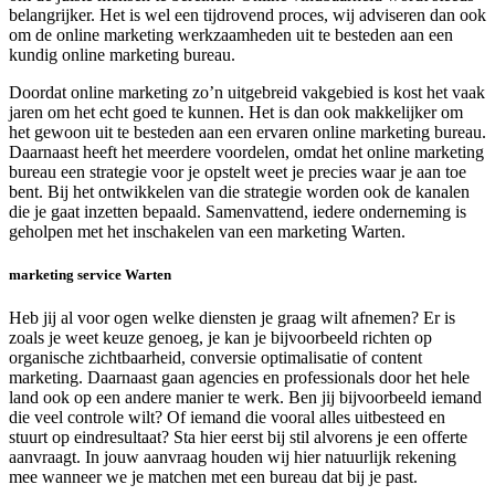
belangrijker. Het is wel een tijdrovend proces, wij adviseren dan ook
om de online marketing werkzaamheden uit te besteden aan een
kundig online marketing bureau.
Doordat online marketing zo’n uitgebreid vakgebied is kost het vaak
jaren om het echt goed te kunnen. Het is dan ook makkelijker om
het gewoon uit te besteden aan een ervaren online marketing bureau.
Daarnaast heeft het meerdere voordelen, omdat het online marketing
bureau een strategie voor je opstelt weet je precies waar je aan toe
bent. Bij het ontwikkelen van die strategie worden ook de kanalen
die je gaat inzetten bepaald. Samenvattend, iedere onderneming is
geholpen met het inschakelen van een marketing Warten.
marketing service Warten
Heb jij al voor ogen welke diensten je graag wilt afnemen? Er is
zoals je weet keuze genoeg, je kan je bijvoorbeeld richten op
organische zichtbaarheid, conversie optimalisatie of content
marketing. Daarnaast gaan agencies en professionals door het hele
land ook op een andere manier te werk. Ben jij bijvoorbeeld iemand
die veel controle wilt? Of iemand die vooral alles uitbesteed en
stuurt op eindresultaat? Sta hier eerst bij stil alvorens je een offerte
aanvraagt. In jouw aanvraag houden wij hier natuurlijk rekening
mee wanneer we je matchen met een bureau dat bij je past.