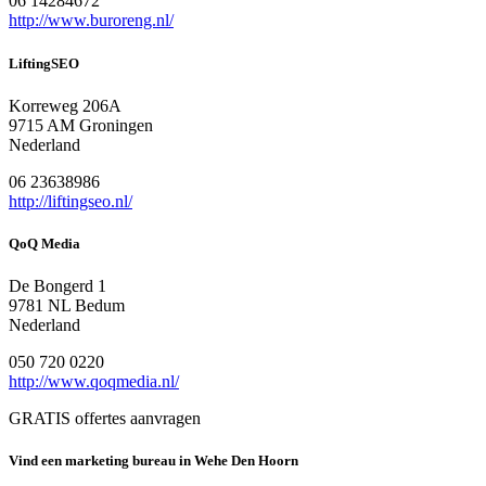
06 14284672
http://www.buroreng.nl/
LiftingSEO
Korreweg 206A
9715 AM Groningen
Nederland
06 23638986
http://liftingseo.nl/
QoQ Media
De Bongerd 1
9781 NL Bedum
Nederland
050 720 0220
http://www.qoqmedia.nl/
GRATIS offertes aanvragen
Vind een marketing bureau in Wehe Den Hoorn