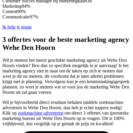
Customer Succes manager bij marketingkaart.nl
Marketing
94%
Content
90%
Communicatie
97%
Ik help je graag
3 offertes voor de beste marketing agency
Wehe Den Hoorn
Wil je meteen het meest geschikte marketing agency uit Wehe Den
Hoorn vinden? Ben dan zo specifiek mogelijk in je aanvraag! Is het
marketing agency niet in staat om de taken op zich te nemen dan
weet je dit nu meteen, dit voorkomt dat je later allerlei problemen
krijgt met je planning. Vervolgens kan je een kennismakingsgesprek
plannen, zo weet je meteen wie er voor jou de marketing Wehe Den
Hoorn uit zal gaan voeren.
Wil je bijvoorbeeld direct resultaat behalen middels zoekmachine
adverteren in Wehe Den Hoorn, dan heb je echte toppers nodig!
Klik op
zoekmachine adverteren
om direct 3 offertes van ijzersterke
marketing bureau uit Wehe Den Hoorn op te vragen. Dit is 100%
vrijblijvend, dus vergelijk op je gemak de prijs en kwaliteit!