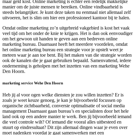
maar geld kost. Online marketing is echter een redelijk makkelijke
manier om de juiste mensen te bereiken. Online vindbaarheid is
steeds belangrijker. Je kunt deze taken nu eenmaal niet allemaal zelf
uitvoeren, het is slim om hier een professioneel kantoor bij te halen.
Omdat online marketing zo’n uitgebreid vakgebied is kost het vaak
veel tijd om het onder de knie te krijgen. Het is dan ook eenvoudiger
om het gewoon uit handen te geven aan een bedreven online
marketing bureau. Daarnaast heeft het meerdere voordelen, omdat
het online marketing bureau een strategie voor je opstelt weet je
meteen waar je aan toe bent. Bij het maken van die strategie worden
ook de kanalen die je gaat gebruiken bepaald. Samenvattend, iedere
onderneming is geholpen met het inzetten van een marketing Wehe
Den Hoorn.
marketing service Wehe Den Hoorn
Heb jij al voor ogen welke diensten je zou willen inzetten? Er is
zoals je weet keuze genoeg, je kan je bijvoorbeeld focussen op
organische zichtbaarheid, conversie optimalisatie of social media
management Daarnaast gaan bureau’s en specialisten door het hele
land ook op een andere manier te werk. Ben jij bijvoorbeeld iemand
die veel controle wilt? Of iemand die vooral alles uitbesteed en
stuurt op eindresultaat? Dit zijn allemaal dingen waar je even over
moet nadenken voordat je gaat samenwerken met een