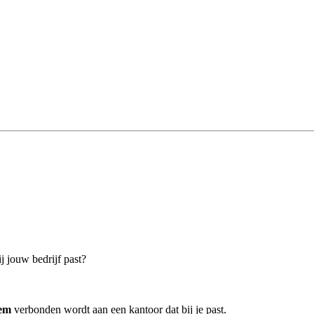
j jouw bedrijf past?
sem
verbonden wordt aan een kantoor dat bij je past.