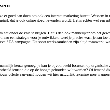
ssem
 er goed aan doen om ook een internet marketing bureau Wessem in te
ngrijk dat je ook online goed gevonden wordt. Het is echter wel een ar
om het onder de knie te krijgen. Het is dan ook makkelijker om het gew
reau een strategie voor je ontwikkeld weet je precies waar je aan toe be
ctieve SEA campagne. Dit soort werkzaamheden zijn altijd maatwerk, w
s namelijk keuze genoeg, je kan je bijvoorbeeld focussen op organische z
jvoorbeeld iemand die op de hoogte gehouden wilt worden? Of iemand di
 In jouw offerte aanvraag houden wij hier natuurlijk rekening mee wanneer