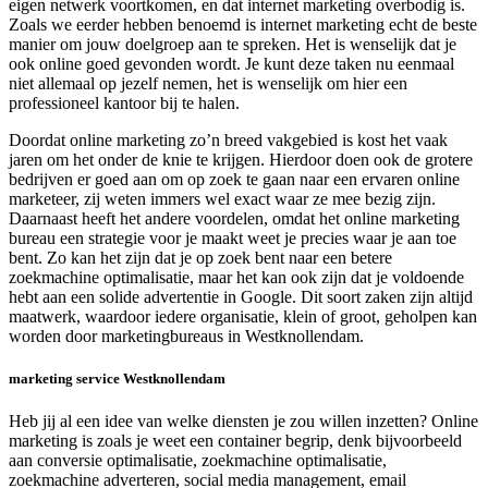
eigen netwerk voortkomen, en dat internet marketing overbodig is.
Zoals we eerder hebben benoemd is internet marketing echt de beste
manier om jouw doelgroep aan te spreken. Het is wenselijk dat je
ook online goed gevonden wordt. Je kunt deze taken nu eenmaal
niet allemaal op jezelf nemen, het is wenselijk om hier een
professioneel kantoor bij te halen.
Doordat online marketing zo’n breed vakgebied is kost het vaak
jaren om het onder de knie te krijgen. Hierdoor doen ook de grotere
bedrijven er goed aan om op zoek te gaan naar een ervaren online
marketeer, zij weten immers wel exact waar ze mee bezig zijn.
Daarnaast heeft het andere voordelen, omdat het online marketing
bureau een strategie voor je maakt weet je precies waar je aan toe
bent. Zo kan het zijn dat je op zoek bent naar een betere
zoekmachine optimalisatie, maar het kan ook zijn dat je voldoende
hebt aan een solide advertentie in Google. Dit soort zaken zijn altijd
maatwerk, waardoor iedere organisatie, klein of groot, geholpen kan
worden door marketingbureaus in Westknollendam.
marketing service Westknollendam
Heb jij al een idee van welke diensten je zou willen inzetten? Online
marketing is zoals je weet een container begrip, denk bijvoorbeeld
aan conversie optimalisatie, zoekmachine optimalisatie,
zoekmachine adverteren, social media management, email