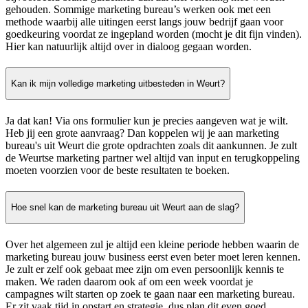
gehouden. Sommige marketing bureau’s werken ook met een
methode waarbij alle uitingen eerst langs jouw bedrijf gaan voor
goedkeuring voordat ze ingepland worden (mocht je dit fijn vinden).
Hier kan natuurlijk altijd over in dialoog gegaan worden.
Kan ik mijn volledige marketing uitbesteden in Weurt?
Ja dat kan! Via ons formulier kun je precies aangeven wat je wilt.
Heb jij een grote aanvraag? Dan koppelen wij je aan marketing
bureau's uit Weurt die grote opdrachten zoals dit aankunnen. Je zult
de Weurtse marketing partner wel altijd van input en terugkoppeling
moeten voorzien voor de beste resultaten te boeken.
Hoe snel kan de marketing bureau uit Weurt aan de slag?
Over het algemeen zul je altijd een kleine periode hebben waarin de
marketing bureau jouw business eerst even beter moet leren kennen.
Je zult er zelf ook gebaat mee zijn om even persoonlijk kennis te
maken. We raden daarom ook af om een week voordat je
campagnes wilt starten op zoek te gaan naar een marketing bureau.
Er zit vaak tijd in opstart en strategie, dus plan dit even goed