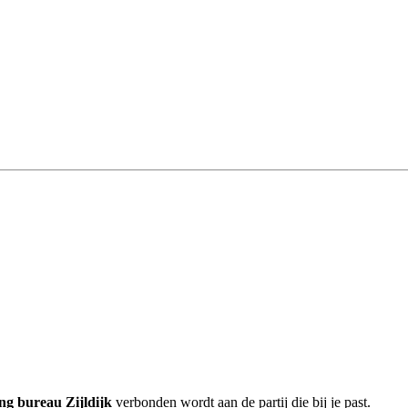
ng bureau Zijldijk
verbonden wordt aan de partij die bij je past.