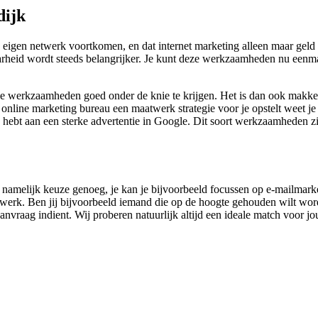
dijk
 eigen netwerk voortkomen, en dat internet marketing alleen maar geld
eid wordt steeds belangrijker. Je kunt deze werkzaamheden nu eenmaal 
line werkzaamheden goed onder de knie te krijgen. Het is dan ook makk
nline marketing bureau een maatwerk strategie voor je opstelt weet je p
g hebt aan een sterke advertentie in Google. Dit soort werkzaamheden zi
r is namelijk keuze genoeg, je kan je bijvoorbeeld focussen op e-mailma
 te werk. Ben jij bijvoorbeeld iemand die op de hoogte gehouden wilt w
anvraag indient. Wij proberen natuurlijk altijd een ideale match voor jo