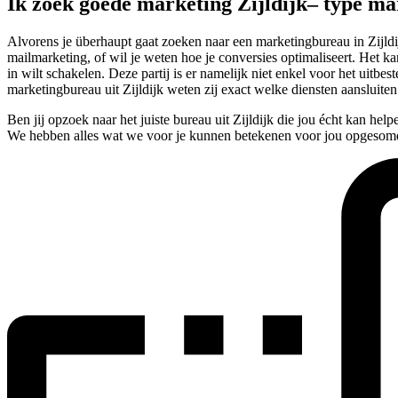
Ik zoek goede marketing Zijldijk– type ma
Alvorens je überhaupt gaat zoeken naar een marketingbureau in Zijldijk
mailmarketing, of wil je weten hoe je conversies optimaliseert. Het kan 
in wilt schakelen. Deze partij is er namelijk niet enkel voor het uitb
marketingbureau uit Zijldijk weten zij exact welke diensten aansluite
Ben jij opzoek naar het juiste bureau uit Zijldijk die jou écht kan he
We hebben alles wat we voor je kunnen betekenen voor jou opgesomd 