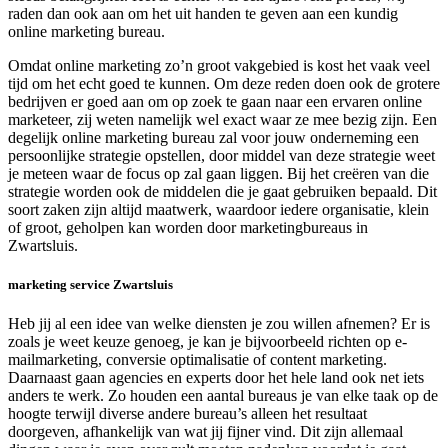
raden dan ook aan om het uit handen te geven aan een kundig
online marketing bureau.
Omdat online marketing zo’n groot vakgebied is kost het vaak veel
tijd om het echt goed te kunnen. Om deze reden doen ook de grotere
bedrijven er goed aan om op zoek te gaan naar een ervaren online
marketeer, zij weten namelijk wel exact waar ze mee bezig zijn. Een
degelijk online marketing bureau zal voor jouw onderneming een
persoonlijke strategie opstellen, door middel van deze strategie weet
je meteen waar de focus op zal gaan liggen. Bij het creëren van die
strategie worden ook de middelen die je gaat gebruiken bepaald. Dit
soort zaken zijn altijd maatwerk, waardoor iedere organisatie, klein
of groot, geholpen kan worden door marketingbureaus in
Zwartsluis.
marketing service Zwartsluis
Heb jij al een idee van welke diensten je zou willen afnemen? Er is
zoals je weet keuze genoeg, je kan je bijvoorbeeld richten op e-
mailmarketing, conversie optimalisatie of content marketing.
Daarnaast gaan agencies en experts door het hele land ook net iets
anders te werk. Zo houden een aantal bureaus je van elke taak op de
hoogte terwijl diverse andere bureau’s alleen het resultaat
doorgeven, afhankelijk van wat jij fijner vind. Dit zijn allemaal