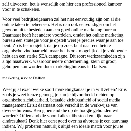
zelf uitvoeren, het is wenselijk om hier een professioneel kantoor
voor in te schakelen.
Voor veel bedrijfseigenaren zal het niet eenvoudig zijn om al die
online taken te beheersen. Het is dan ook eenvoudiger om het
gewoon uit te besteden aan een goed online marketing bureau.
Daarnaast heeft het andere voordelen, omdat het online marketing
bureau een strategie voor je opstelt weet je precies waar je aan toe
bent. Zo is het mogelijk dat je op zoek bent naar een betere
organische vindbaarheid, maar het is ook mogelijk dat je voldoende
hebt aan een sterke SEA campagne. Dit soort werkzaamheden zijn
altijd maatwerk, waardoor iedere onderneming, klein of groot,
geholpen kan worden door marketingbureaus in Dalfsen.
marketing service Dalfsen
Weet jij al exact welke soort marketingkanaal je in wilt zetten? Er is
zoals je weet keuze genoeg, je kan je bijvoorbeeld richten op
organische zichtbaarheid, betaalde zichtbaarheid of social media
management Er zit daarnaast ook verschil in de werkwijze van
diverse bureaus. Ben jij iemand die op de hoogte gehouden wilt
worden? Of iemand die vooral alles uitbesteed en kijkt naar
eindresultaat? Denk hier eerst goed over na alvorens je een aanvraag
indient. Wij proberen natuurlijk altijd een ideale match voor jou te