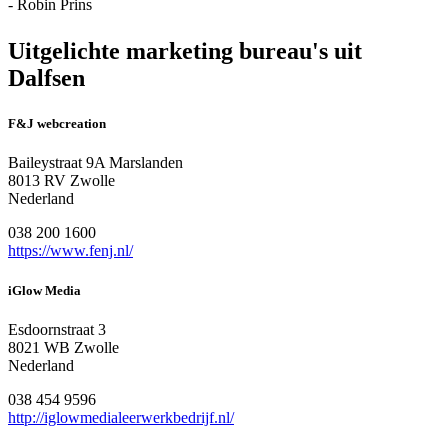
- Robin Prins
Uitgelichte marketing bureau's uit
Dalfsen
F&J webcreation
Baileystraat 9A Marslanden
8013 RV Zwolle
Nederland
038 200 1600
https://www.fenj.nl/
iGlow Media
Esdoornstraat 3
8021 WB Zwolle
Nederland
038 454 9596
http://iglowmedialeerwerkbedrijf.nl/