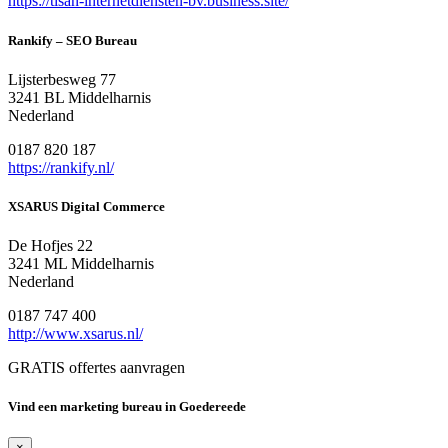
https://tisan-internetdiensten-bv.business.site/
Rankify – SEO Bureau
Lijsterbesweg 77
3241 BL Middelharnis
Nederland
0187 820 187
https://rankify.nl/
XSARUS Digital Commerce
De Hofjes 22
3241 ML Middelharnis
Nederland
0187 747 400
http://www.xsarus.nl/
GRATIS offertes aanvragen
Vind een marketing bureau in Goedereede
×