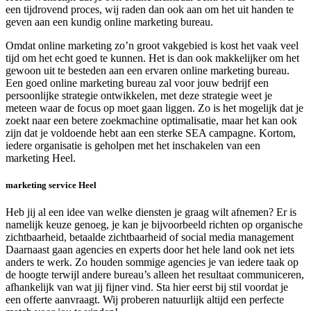
een tijdrovend proces, wij raden dan ook aan om het uit handen te
geven aan een kundig online marketing bureau.
Omdat online marketing zo’n groot vakgebied is kost het vaak veel
tijd om het echt goed te kunnen. Het is dan ook makkelijker om het
gewoon uit te besteden aan een ervaren online marketing bureau.
Een goed online marketing bureau zal voor jouw bedrijf een
persoonlijke strategie ontwikkelen, met deze strategie weet je
meteen waar de focus op moet gaan liggen. Zo is het mogelijk dat je
zoekt naar een betere zoekmachine optimalisatie, maar het kan ook
zijn dat je voldoende hebt aan een sterke SEA campagne. Kortom,
iedere organisatie is geholpen met het inschakelen van een
marketing Heel.
marketing service Heel
Heb jij al een idee van welke diensten je graag wilt afnemen? Er is
namelijk keuze genoeg, je kan je bijvoorbeeld richten op organische
zichtbaarheid, betaalde zichtbaarheid of social media management
Daarnaast gaan agencies en experts door het hele land ook net iets
anders te werk. Zo houden sommige agencies je van iedere taak op
de hoogte terwijl andere bureau’s alleen het resultaat communiceren,
afhankelijk van wat jij fijner vind. Sta hier eerst bij stil voordat je
een offerte aanvraagt. Wij proberen natuurlijk altijd een perfecte