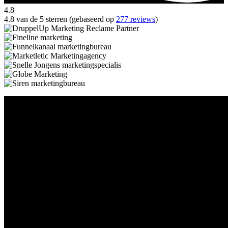
4.8
4.8 van de 5 sterren (gebaseerd op
277 reviews
)