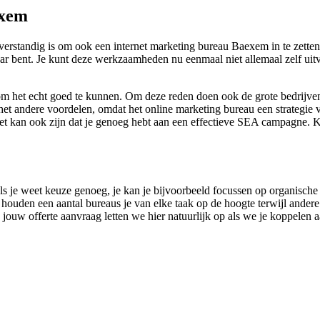
exem
verstandig is om ook een internet marketing bureau Baexem in te zetten
tbaar bent. Je kunt deze werkzaamheden nu eenmaal niet allemaal zelf uitv
om het echt goed te kunnen. Om deze reden doen ook de grote bedrijve
het andere voordelen, omdat het online marketing bureau een strategie v
et kan ook zijn dat je genoeg hebt aan een effectieve SEA campagne. Ko
als je weet keuze genoeg, je kan je bijvoorbeeld focussen op organische 
 houden een aantal bureaus je van elke taak op de hoogte terwijl andere
 In jouw offerte aanvraag letten we hier natuurlijk op als we je koppelen a