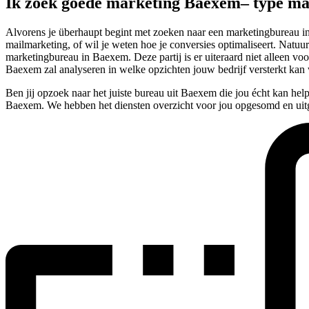
Ik zoek goede marketing Baexem– type m
Alvorens je überhaupt begint met zoeken naar een marketingbureau in B
mailmarketing, of wil je weten hoe je conversies optimaliseert. Natuur
marketingbureau in Baexem. Deze partij is er uiteraard niet alleen vo
Baexem zal analyseren in welke opzichten jouw bedrijf versterkt kan 
Ben jij opzoek naar het juiste bureau uit Baexem die jou écht kan he
Baexem. We hebben het diensten overzicht voor jou opgesomd en uitg