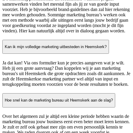
samenwerken vinden het meestal fijn als jij ze van goede input
voorziet. Heb je bijvoorbeeld brand-guidelines dan zal hier rekening
mee worden gehouden. Sommige marketing bureau’s werken ook
met een methode waarbij alle uitingen eerst langs jouw bedrijf gaan
voor goedkeuring voordat ze ingepland worden (mocht je dit fijn
vinden). Hier kan natuurlijk altijd over in dialoog gegaan worden.
Kan ik mijn volledige marketing uitbesteden in Heemskerk?
Ja dat kan! Via ons formulier kun je precies aangeven wat je wilt.
Heb jij een grote aanvraag? Dan koppelen wij je aan marketing
bureau's uit Heemskerk die grote opdrachten zoals dit aankunnen. Je
zult de Heemskerkse marketing partner wel altijd van input en
terugkoppeling moeten voorzien voor de beste resultaten te boeken.
Hoe snel kan de marketing bureau uit Heemskerk aan de slag?
Over het algemeen zul je altijd een kleine periode hebben waarin de
marketing bureau jouw business eerst even beter moet leren kennen.
Je zult er zelf ook gebaat mee zijn om even persoonlijk kennis te
maken. We raden daarom ook af om een week voordat je