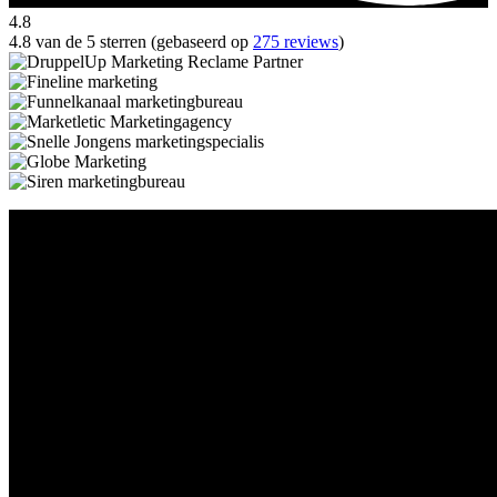
4.8
4.8 van de 5 sterren (gebaseerd op
275 reviews
)